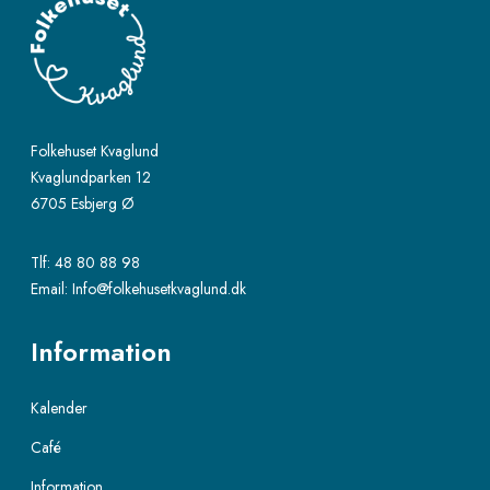
m
e
h
Folkehuset Kvaglund
Kvaglundparken 12
6705 Esbjerg Ø
Tlf:
48 80 88 98
Email:
Info@folkehusetkvaglund.dk
Information
Kalender
Café
Information