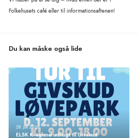
Folkehusets café eller til informationsaftenen!
Du kan måske også lide
E
L
S
K
K
v
a
g
28. juli 2026
l
ELSK Kvaglund udflugt til Givskud
u