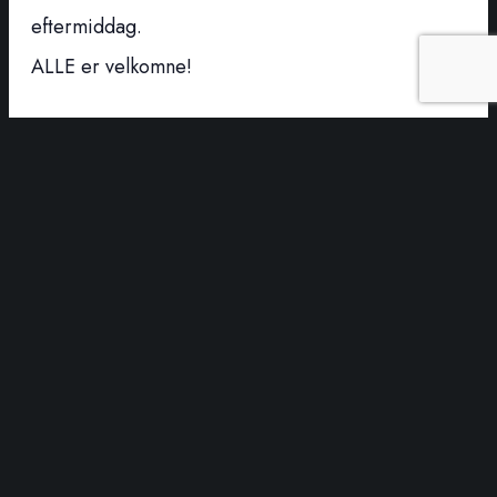
eftermiddag.
ALLE er velkomne!
Tilføj til kalender
DETALJER
Dato:
juni 3, 2027
Tidspunkt:
15:00 - 16:00
Serie:
IT-hjælp
Begivenhed Kategori: