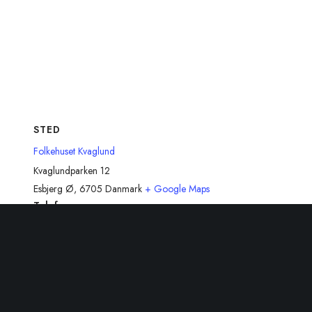
STED
Folkehuset Kvaglund
Kvaglundparken 12
Esbjerg Ø
,
6705
Danmark
+ Google Maps
Telefon
48808898
Se Sted hjemmeside
Relateret Begivenheder