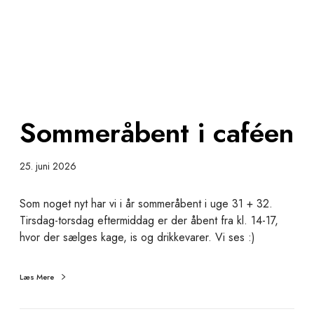
m
e
r
å
b
e
n
Sommeråbent i caféen
t
i
c
25. juni 2026
a
f
Som noget nyt har vi i år sommeråbent i uge 31 + 32.
é
Tirsdag-torsdag eftermiddag er der åbent fra kl. 14-17,
e
hvor der sælges kage, is og drikkevarer. Vi ses :)
n
Læs Mere