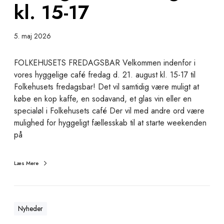
kl. 15-17
d
a
g
5. maj 2026
s
b
FOLKEHUSETS FREDAGSBAR Velkommen indenfor i
a
vores hyggelige café fredag d. 21. august kl. 15-17 til
r
Folkehusets fredagsbar! Det vil samtidig være muligt at
2
købe en kop kaffe, en sodavand, et glas vin eller en
1
specialøl i Folkehusets café Der vil med andre ord være
.
mulighed for hyggeligt fællesskab til at starte weekenden
a
på
u
g
Læs Mere
u
s
t
k
Nyheder
l