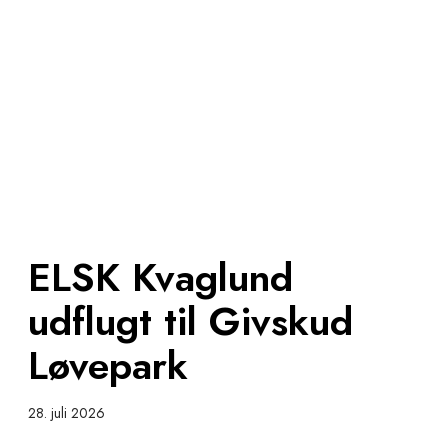
E
L
S
K
K
v
a
g
l
u
ELSK Kvaglund
n
d
udflugt til Givskud
u
d
Løvepark
f
l
u
28. juli 2026
g