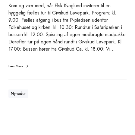
t
Kom og vær med, når Elsk Kvaglund inviterer til en
t
hyggelig fælles tur til Givskud Løvepark. Program: kl.
i
9.00: Fælles afgang i bus fra P-pladsen udenfor
l
Folkehuset og kirken. kl. 10.30: Rundtur i Safariparken i
G
bussen kl. 12.00: Spisning af egen medbragte madpakke
i
Derefter tur på egen hånd rundt i Givskud Løvepark. Kl.
v
17.00: Bussen kører fra Givskud Ca. kl. 18.00: Vi…
s
k
Læs Mere
u
d
L
ø
Nyheder
v
e
p
a
L
r
a
k