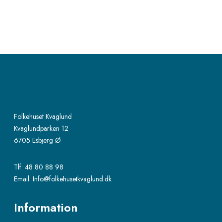
.
1
5
-
1
7
Folkehuset Kvaglund
Kvaglundparken 12
6705 Esbjerg Ø
Tlf:
48 80 88 98
Email:
Info@folkehusetkvaglund.dk
Information