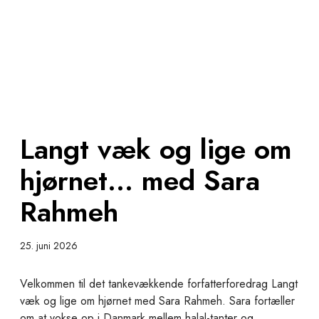
n
g
t
v
æ
k
o
g
Langt væk og lige om
l
i
hjørnet… med Sara
g
e
Rahmeh
o
m
h
25. juni 2026
j
ø
Velkommen til det tankevækkende forfatterforedrag Langt
r
væk og lige om hjørnet med Sara Rahmeh. Sara fortæller
n
om at vokse op i Danmark mellem halal-tanter og