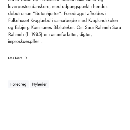
e
leverpostejsdanskere, med udgangspunkt i hendes
t
debutroman “Betonhjerter”. Foredraget afholdes i
…
Folkehuset Kvaglunbd i samarbejde med Kvaglundskolen
m
og Esbjerg Kommunes Biblioteker. Om Sara Rahmeh Sara
e
Rahmeh (f. 1985) er romanforfatter, digter,
d
improskuespiller…
S
a
Læs Mere
r
a
R
a
Foredrag
Nyheder
h
m
e
h
S
o
m