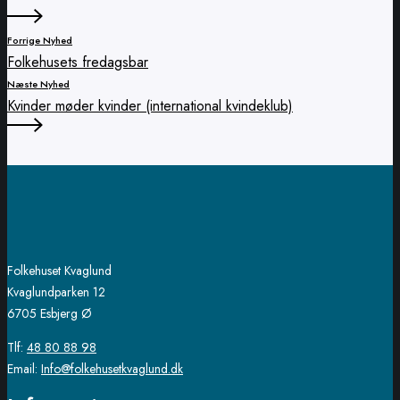
Forrige Nyhed
Folkehusets fredagsbar
Næste Nyhed
Kvinder møder kvinder (international kvindeklub)
Folkehuset Kvaglund
Kvaglundparken 12
6705 Esbjerg Ø
Tlf:
48 80 88 98
Email:
Info@folkehusetkvaglund.dk