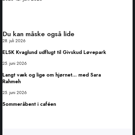
Du kan måske også lide
ELSK
28. juli 2026
Kvaglund
ELSK Kvaglund udflugt til Givskud Løvepark
udflugt
til
Langt
25. juni 2026
Givskud
væk
Langt væk og lige om hjørnet… med Sara
Løvepark
og
Rahmeh
lige
om
Sommeråbent
25. juni 2026
hjørnet…
i
Sommeråbent i caféen
med
caféen
Sara
Rahmeh