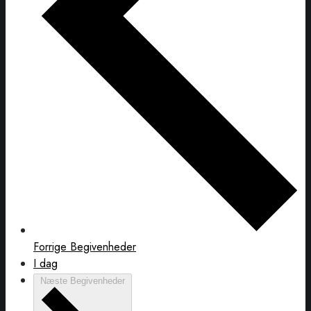
Forrige
Begivenheder
I dag
Næste
Begivenheder