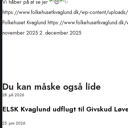
Vi håber på at se jer
https://www.folkehusetkvaglund.dk/wp-content/uploads/
Folkehuset Kvaglund
https://www.folkehusetkvaglund.dk/
november 2025
2. december 2025
Du kan måske også lide
ELSK
28. juli 2026
Kvaglund
ELSK Kvaglund udflugt til Givskud Løv
udflugt
til
Givskud
Langt
25. juni 2026