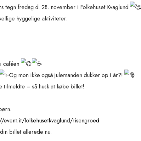
ulens tegn fredag d. 28. november i Folkehuset Kvaglund
ellige hyggelige aktiviteter:
 i caféen
Og mon ikke også julemanden dukker op i år?!
le tilmeldte – så husk at købe billet!
børn.
://event.it/folkehusetkvaglund/risengroed
in billet allerede nu.