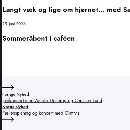
Løvepark
væk
Langt væk og lige om hjørnet… med S
og
lige
om
Sommeråbent
25. juni 2026
hjørnet…
i
Sommeråbent i caféen
med
caféen
Sara
Rahmeh
Forrige Nyhed
Julekoncert med Amalie Dollerup og Christian Lund
Næste Nyhed
Fællesspisning og koncert med Glimtvis