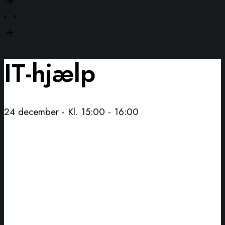
IT-hjælp
24 december - Kl. 15:00
-
16:00