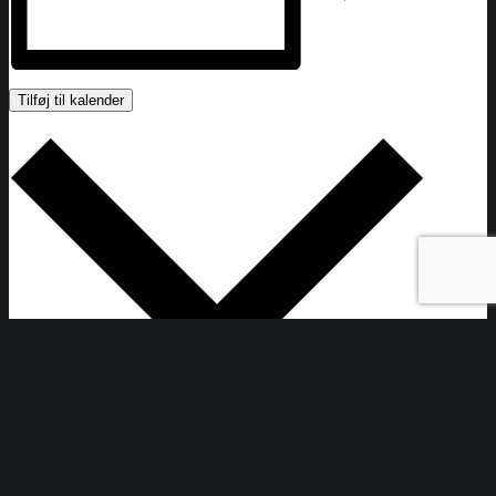
Tilføj til kalender
Google kalender
iCalendar
Outlook 365