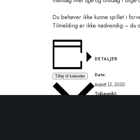
mandag
hver uge
og onsdag i
ulige 
Du behøver ikke kunne spillet i forve
Tilmelding er ikke nødvendig – du 
DETALJER
Dato:
Tilføj til kalender
august 12, 2030
Tidspunkt:
19:00 - 21:00
Google kalender
Serie:
iCalendar
Canasta spilleaften
Outlook 365
Begivenhed Kategori