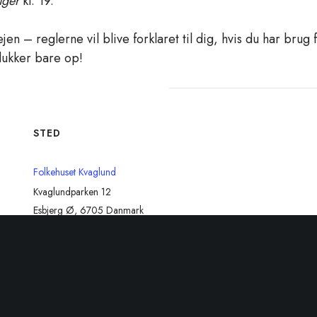
uger
kl. 19.
jen – reglerne vil blive forklaret til dig, hvis du har brug
dukker bare op!
STED
Folkehuset Kvaglund
Kvaglundparken 12
Esbjerg Ø
,
6705
Danmark
+ Google Maps
Telefon
48808898
Se Sted hjemmeside
: