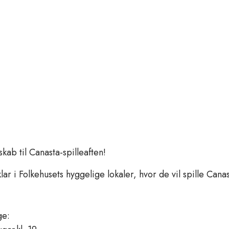
ab til Canasta-spilleaften!
r klar i Folkehusets hyggelige lokaler, hvor de vil spille Can
ge: