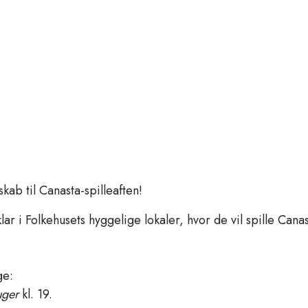
ab til Canasta-spilleaften!
r klar i Folkehusets hyggelige lokaler, hvor de vil spille Can
ge:
uger
kl. 19.