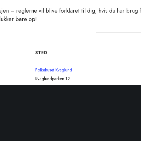
jen – reglerne vil blive forklaret til dig, hvis du har brug
dukker bare op!
STED
Folkehuset Kvaglund
Kvaglundparken 12
Esbjerg Ø
,
6705
Danmark
+ Google Maps
0
Telefon
48808898
aften
Se Sted hjemmeside
 Kategori: