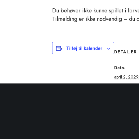
Du behøver ikke kunne spillet i forve
Tilmelding er ikke nødvendig – du 
Tilføj til kalender
DETALJER
Dato:
april 2, 2029
Tidspunkt:
19:00 - 21:0
Serie:
Canasta spille
Begivenhed
Fællesskab