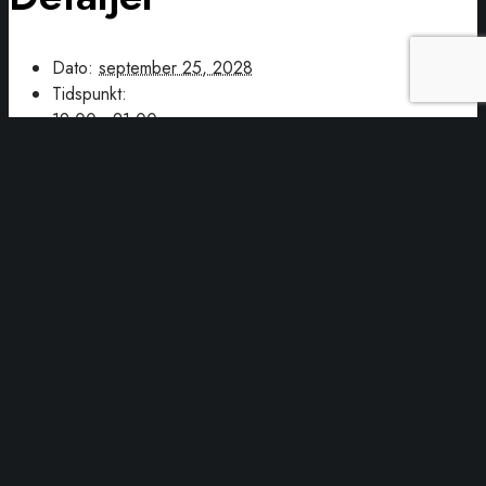
Dato:
september 25, 2028
Tidspunkt:
19:00 - 21:00
Serie:
Canasta spilleaften
Begivenhed Kategori:
Fællesskab
Sted
Folkehuset Kvaglund
Kvaglundparken 12
Esbjerg Ø
,
6705
Danmark
+ Google Maps
Telefon
48808898
Se Sted hjemmeside