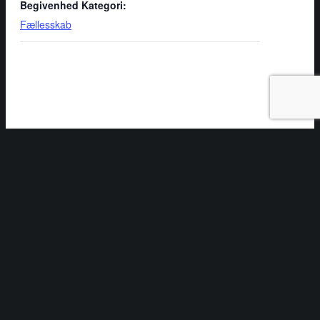
Begivenhed Kategori:
Fællesskab
STED
Folkehuset Kvaglund
Kvaglundparken 12