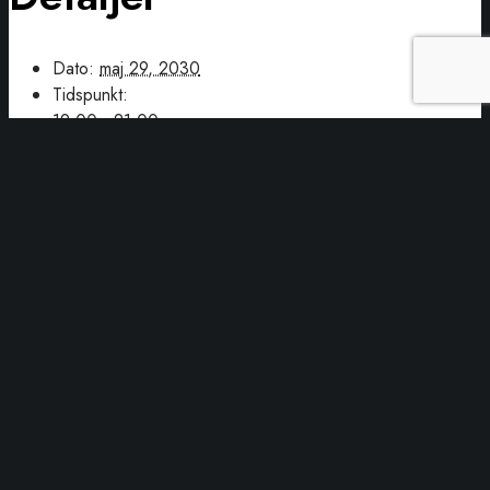
Dato:
maj 29, 2030
Tidspunkt:
19:00 - 21:00
Serie:
Canasta spilleaften
Begivenhed Kategori:
Fællesskab
Sted
Folkehuset Kvaglund
Kvaglundparken 12
Esbjerg Ø
,
6705
Danmark
+ Google Maps
Telefon
48808898
Se Sted hjemmeside