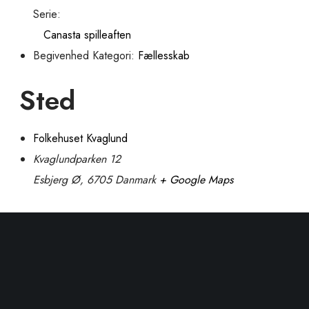
Serie:
Canasta spilleaften
Begivenhed Kategori:
Fællesskab
Sted
Folkehuset Kvaglund
Kvaglundparken 12
Esbjerg Ø
,
6705
Danmark
+ Google Maps
Telefon
48808898
Se Sted hjemmeside