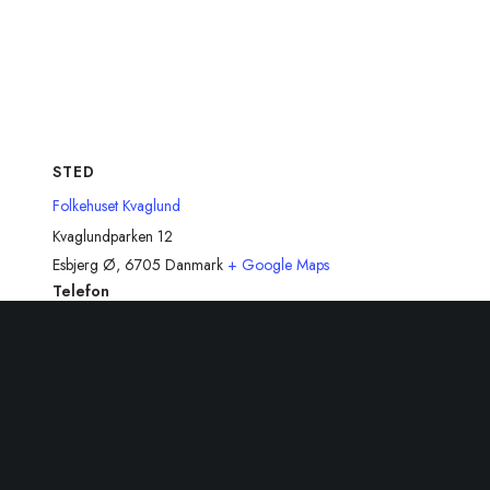
STED
Folkehuset Kvaglund
Kvaglundparken 12
Esbjerg Ø
,
6705
Danmark
+ Google Maps
Telefon
48808898
Se Sted hjemmeside
Relateret Begivenheder