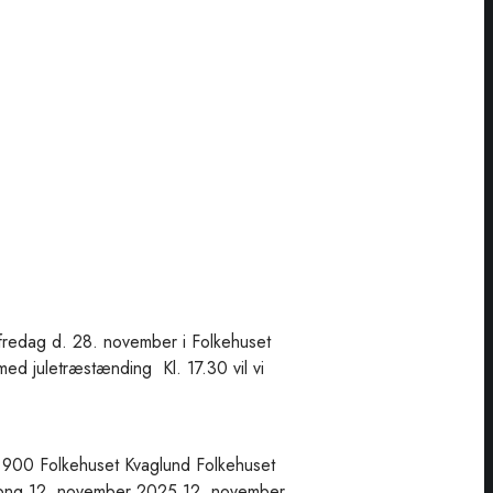
edag d. 28. november i Folkehuset
med juletræstænding Kl. 17.30 vil vi
900
Folkehuset Kvaglund
Folkehuset
png
12. november 2025
12. november