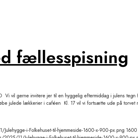
d fællesspisning
rne invitere jer til en hyggelig eftermiddag i julens tegn fr
e julede lækkerier i caféen Kl. 17 vil vi fortsætte ude på torvet 
/Julehygge-i-Folkehuset-til-hjemmeside-1600-x-900-px.png
1600
s/2025/11/Julehygge-i-Folkehuset-til-hjemmeside-1600-x-900-px.