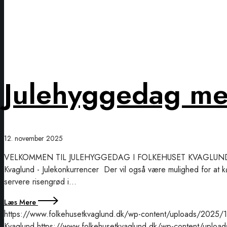
Julehyggedag me
12. november 2025
VELKOMMEN TIL JULEHYGGEDAG I FOLKEHUSET KVAGLUND Vi vil ge
Kvaglund - Julekonkurrencer Der vil også være mulighed for at køb
servere risengrød i…
Læs Mere
https://www.folkehusetkvaglund.dk/wp-content/uploads/2025/11
Kvaglund
https://www.folkehusetkvaglund.dk/wp-content/upload