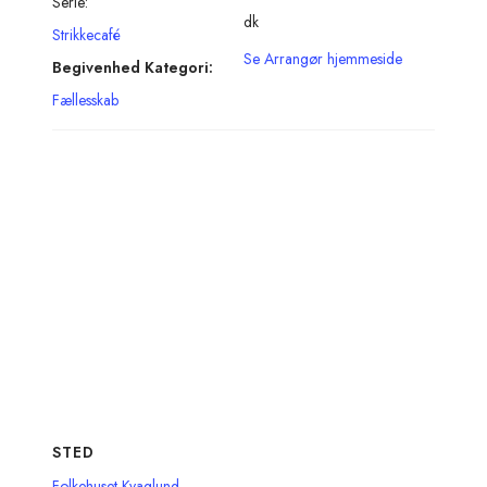
Serie:
dk
Strikkecafé
Se Arrangør hjemmeside
Begivenhed Kategori:
Fællesskab
STED
Folkehuset Kvaglund