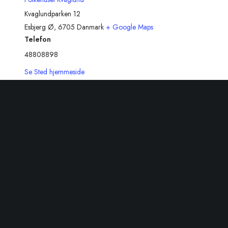
Kvaglundparken 12
Esbjerg Ø
,
6705
Danmark
+ Google Maps
Telefon
48808898
Se Sted hjemmeside
Relateret Begivenheder